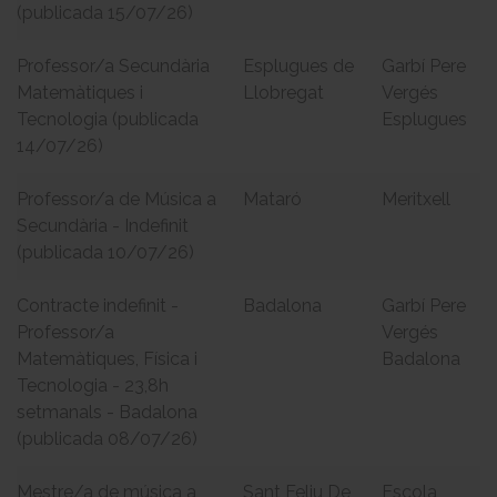
(publicada 15/07/26)
Professor/a Secundària
Esplugues de
Garbí Pere
Matemàtiques i
Llobregat
Vergés
Tecnologia (publicada
Esplugues
14/07/26)
Professor/a de Música a
Mataró
Meritxell
Secundària - Indefinit
(publicada 10/07/26)
Contracte indefinit -
Badalona
Garbí Pere
Professor/a
Vergés
Matemàtiques, Física i
Badalona
Tecnologia - 23,8h
setmanals - Badalona
(publicada 08/07/26)
Mestre/a de música a
Sant Feliu De
Escola