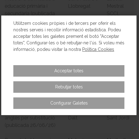
educació primària i
Llobregat
Mestral
secundària (publicada
SCCL
01/07/26)
Utilitzem cookies pròpies i de tercers per oferir els
nostres serveis i recollir informació estadística. Podeu
Professor/a de
Barcelona
Escola
acceptar totes les galetes prement el botó "Acceptar
totes", Configurar-les o bé rebutjar-ne l'ús. Si voleu més
Matemàtiques ESO i
Augusta
informació, podeu visitar la nostra
Política Cookies
Batxillerat (publicada
29/06/26)
Acceptar totes
Professor/a de Ciències
Barcelona
Escola
Naturals i Tecnologia a
Augusta
Rebutjar totes
l'ESO (publicada
29/06/26)
Configurar Galetes
Tutoria 2n primària amb
Vilassar de
Escola
anglès per substitució
Dalt
Sant Jordi
(publicada 26/06/26)