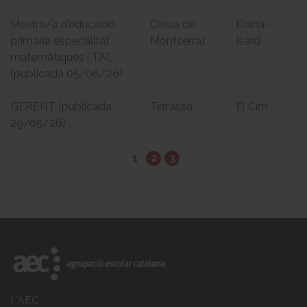
Mestre/a d'educació
Olesa de
Daina-
primària especalitat
Montserrat
Isard
matemàtiques i TAC
(publicada 05/06/26)
GERENT (publicada
Terrassa
El Cim
29/05/26)
1
2
3
L'AEC