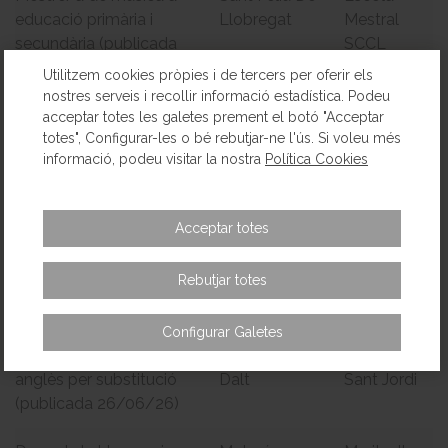
educació primària i
Llobregat
Mestral
secundària (publicada
SCCL
01/07/26)
Utilitzem cookies pròpies i de tercers per oferir els
nostres serveis i recollir informació estadística. Podeu
Professor/a de
Barcelona
Escola
acceptar totes les galetes prement el botó "Acceptar
totes", Configurar-les o bé rebutjar-ne l'ús. Si voleu més
Matemàtiques ESO i
Augusta
informació, podeu visitar la nostra
Política Cookies
Batxillerat (publicada
29/06/26)
Acceptar totes
Professor/a de Ciències
Barcelona
Escola
Naturals i Tecnologia a
Augusta
Rebutjar totes
l'ESO (publicada
29/06/26)
Configurar Galetes
Tutoria 2n primària amb
Vilassar de
Escola
anglès per substitució
Dalt
Sant Jordi
(publicada 26/06/26)