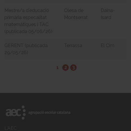
Mestre/a d'educació
Olesa de
Daina-
primària especalitat
Montserrat
Isard
matemàtiques i TAC
(publicada 05/06/26)
GERENT (publicada
Terrassa
El Cim
29/05/26)
1
2
3
L'AEC