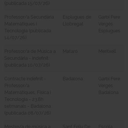
(publicada 15/07/26)
Professor/a Secundària
Esplugues de
Garbí Pere
Matemàtiques i
Llobregat
Vergés
Tecnologia (publicada
Esplugues
14/07/26)
Professor/a de Música a
Mataró
Meritxell
Secundària - Indefinit
(publicada 10/07/26)
Contracte indefinit -
Badalona
Garbí Pere
Professor/a
Vergés
Matemàtiques, Física i
Badalona
Tecnologia - 23,8h
setmanals - Badalona
(publicada 08/07/26)
Mestre/a de música a
Sant Feliu De
Escola