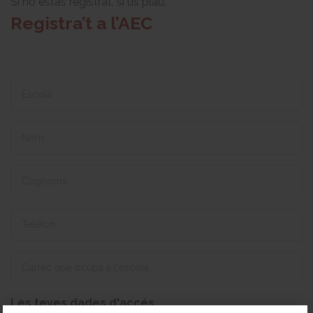
Si no estàs registrat, si us plau,
Registra’t a l’AEC
Les teves dades d'accés