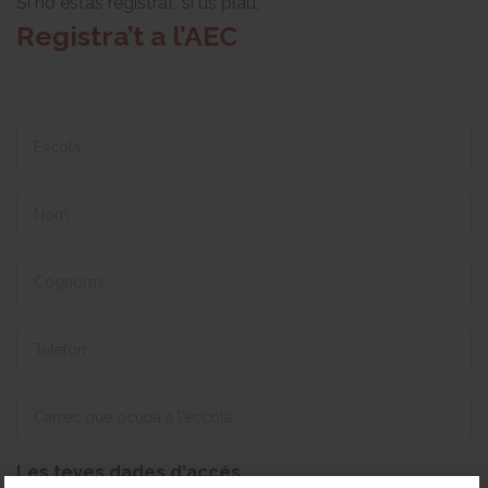
Si no estàs registrat, si us plau,
Registra’t a l’AEC
Les teves dades d'accés