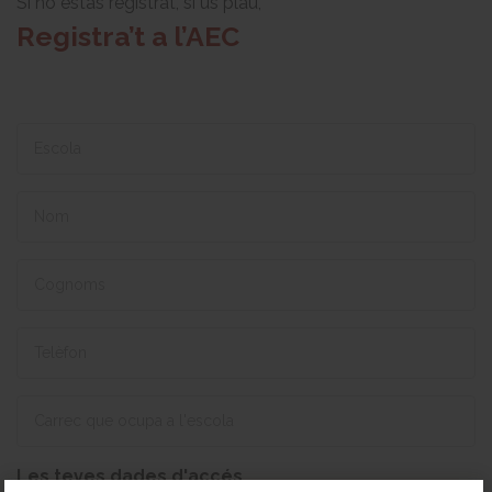
Si no estàs registrat, si us plau,
Registra’t a l’AEC
Les teves dades d'accés